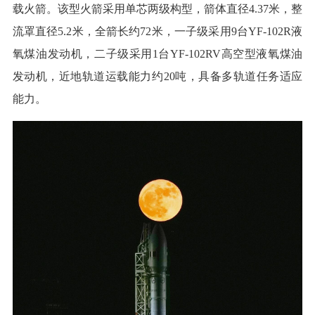
载火箭。该型火箭采用单芯两级构型，箭体直径4.37米，整
流罩直径5.2米，全箭长约72米，一子级采用9台YF-102R液
氧煤油发动机，二子级采用1台YF-102RV高空型液氧煤油
发动机，近地轨道运载能力约20吨，具备多轨道任务适应
能力。