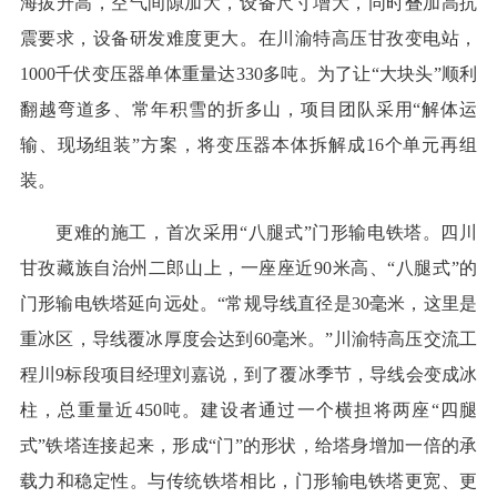
海拔升高，空气间隙加大，设备尺寸增大，同时叠加高抗
震要求，设备研发难度更大。在川渝特高压甘孜变电站，
1000千伏变压器单体重量达330多吨。为了让“大块头”顺利
翻越弯道多、常年积雪的折多山，项目团队采用“解体运
输、现场组装”方案，将变压器本体拆解成16个单元再组
装。
更难的施工，首次采用“八腿式”门形输电铁塔。四川
甘孜藏族自治州二郎山上，一座座近90米高、“八腿式”的
门形输电铁塔延向远处。“常规导线直径是30毫米，这里是
重冰区，导线覆冰厚度会达到60毫米。”川渝特高压交流工
程川9标段项目经理刘嘉说，到了覆冰季节，导线会变成冰
柱，总重量近450吨。建设者通过一个横担将两座“四腿
式”铁塔连接起来，形成“门”的形状，给塔身增加一倍的承
载力和稳定性。与传统铁塔相比，门形输电铁塔更宽、更