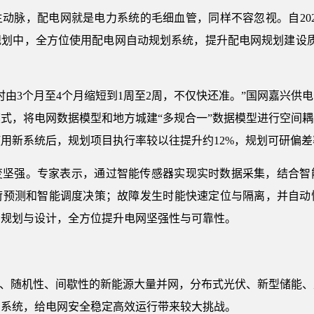
动脉，配电网就是电力系统的毛细血管，同样不容忽视。自202
规划中，全方位使用配电网自动规划系统，提升配电网规划建设质
时由3个月至4个月缩短到1周至2周，不仅快还准。”国网嘉兴供
式，将电网数据模型和地方城建“多规合一”数据模型进行空间
用新系统后，规划项目执行率较以往提升约12%，规划可研偏差率
变坚强。专家表示，通过智能传感器实现实时数据采集，结合智
荷预测和智能调度决策；故障发生时能快速定位与隔离，并自动
网规划与设计，全方位提升电网坚强性与可靠性。
性、随机性、间歇性的新能源大量并网，分布式光伏、新型储能
力系统，给电网安全稳定高效运行带来较大挑战。