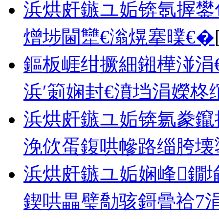
浜烘皯鏃ユ姤锛氬搱鐢
熷埗閫犫€滃熀搴曗€�
鏂板崕绀撅細鎺樺湴涓€
浜′箣娴封€濆垱涓嬫柊
浜烘皯鏃ユ姤锛氱豢鑹
浼佽蛋鍑哄幓路缁胯壊
浜烘皯鏃ユ姤娴峰鐗
鍥哄畾璧勪骇鎶曡祫7