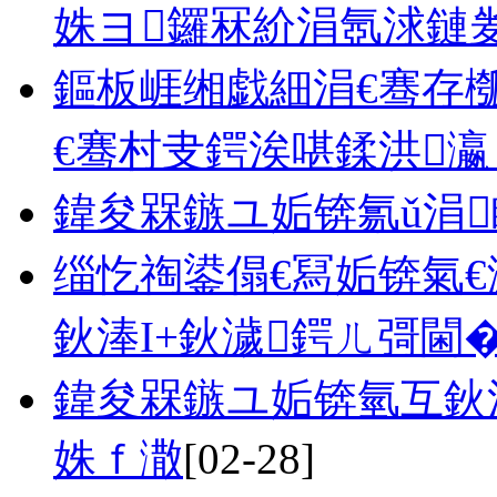
姝ヨ鑼冧紒涓氬浗鏈夎
鏂板崕缃戯細涓€骞存槬
€骞村叏鍔涘啿鍒洪瀛
鍏夋槑鏃ユ姤锛氱ǔ涓
缁忔祹鍙傝€冩姤锛氣€滅
鈥淎I+鈥濊鍔ㄦ彁閫
鍏夋槑鏃ユ姤锛氫互鈥
姝ｆ潵
[02-28]