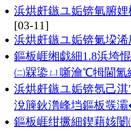
浜烘皯鏃ユ姤锛氫腑娌
[03-11]
浜烘皯鏃ユ姤锛氭垜浠
鏂板崕缃戯細1.8浜垮
㈡槑鍌ㄩ噺瀹℃牳閫氳繃 
浜烘皯鏃ユ姤锛氬己淇
涗簲鈥澛峰垱鏂板彂灞
鏂板崕绀撅細鍥藉姟闄