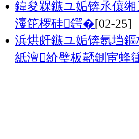
鍏夋槑鏃ユ姤锛氶儴缃叉
濅笓椤硅鍔�
[02-25]
浜烘皯鏃ユ姤锛氬垱鏂
紙澶紒璧板嚭鍘宦蜂