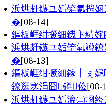
浜烘皯鏃ユ姤锛氭捣娴
�
[08-14]
鏂板崕绀撅細鐖卞績姹
浜烘皯鏃ユ姤锛氫竴鐐
�
[08-13]
鏂板崕绀撅細鎵╁ぇ娓
鐐逛寒涓囧鐏伀
[08-
浜烘皯鏃ユ姤瀹㈡埛绔