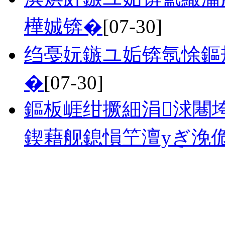
樺娍锛�
[07-30]
绉戞妧鏃ユ姤锛氬悇鏂
�
[07-30]
鏂板崕绀撅細涓浗闀
鍥藉舰鎴愪笁澶уぎ浼