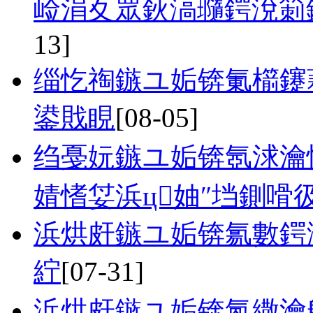
崄涓夊眾鈥滈瓍鍔涗箣鍏
13]
缁忔祹鏃ユ姤锛氭櫤鑳
鍙戝睍
[08-05]
绉戞妧鏃ユ姤锛氬浗瀹
婧愭姇浜ц妯″垱鍘嗗
浜烘皯鏃ユ姤锛氱數鍔
紵
[07-31]
浜烘皯鏃ユ姤锛氳繖瀹