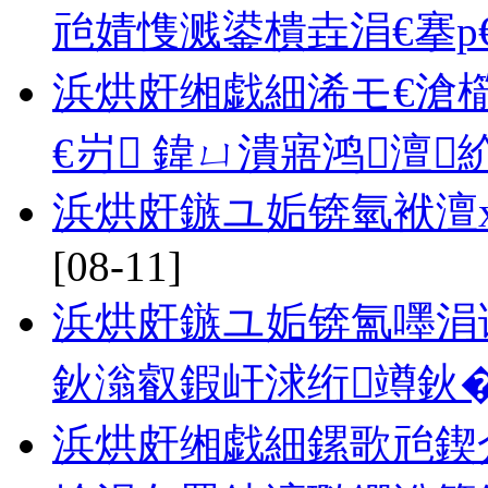
兘婧愯溅鍙樻垚涓€搴р€
浜烘皯缃戯細浠モ€滄櫤
€岃 鍏ㄩ潰寤鸿澶
浜烘皯鏃ユ姤锛氫袱澶
[08-11]
浜烘皯鏃ユ姤锛氳嚜涓诲
鈥滃叡鍜屽浗绗竴鈥
浜烘皯缃戯細鏍歌兘鍥