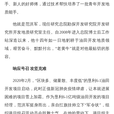
手、新人的好师傅，通过技术帮扶培养了一批青年开发地
质能手。
他就是范洪军，现任研究总院勘探开发研究院开发研
究所开发地质研究室主任。自2008年进入总院博士后工作
站深造以来，他十四年如一日地躬耕于油田开发地质领
域，艰苦奋斗、默默付出，“老黄牛”就是对他最贴切的形
容。
响应号召 攻坚克难
2020年2月，“区块多、储量散、丰度低”的垦利6-1油田
开发项目启动，此时正值新冠肺炎疫情肆虐，让本就进展
困难的项目雪上加霜。作为垦利6-1亿吨级油田开发的项目
经理，范洪军挺身而出，亲自扛旗挂帅立下“军令状”，组
织项目组召开动员会鼓舞士气。在他的带动下，项目组主