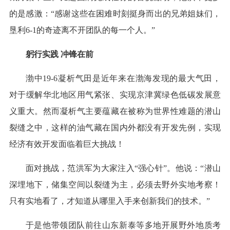
的是感激：“感谢这些在困难时刻挺身而出的兄弟姐妹们，
垦利6-1的奇迹离不开团队的每一个人。”
躬行实践 冲锋在前
渤中19-6凝析气田是近年来在渤海发现的最大气田，
对于缓解华北地区用气紧张、实现京津冀绿色低碳发展意
义重大。然而凝析气主要蕴藏在被称为世界性难题的潜山
裂缝之中，这样的油气藏在国内外都没有开发先例，实现
经济有效开发面临着巨大挑战！
面对挑战，范洪军为大家注入“强心针”。他说：“潜山
深埋地下，储集空间以裂缝为主，必须去野外实地考察！
只有实地看了，才知道从哪里入手来创新我们的技术。”
于是他带领团队前往山东新泰等多地开展野外地质考