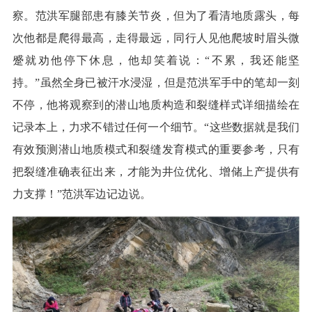
察。范洪军腿部患有膝关节炎，但为了看清地质露头，每
次他都是爬得最高，走得最远，同行人见他爬坡时眉头微
蹙就劝他停下休息，他却笑着说：“不累，我还能坚
持。”虽然全身已被汗水浸湿，但是范洪军手中的笔却一刻
不停，他将观察到的潜山地质构造和裂缝样式详细描绘在
记录本上，力求不错过任何一个细节。“这些数据就是我们
有效预测潜山地质模式和裂缝发育模式的重要参考，只有
把裂缝准确表征出来，才能为井位优化、增储上产提供有
力支撑！”范洪军边记边说。