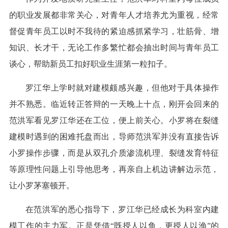
的职业发展都非常关心，对青年人才培养尤为重视，经常
督促青年员工以时不我待的紧迫感抓紧学习，壮筋骨、增
知识、长才干，无论工作多繁忙都会抽出时间与青年员工
谈心，帮助新员工扣好职业生涯第一粒扣子。
罗江华上学时就对建模颇感兴趣，但他对于具体操作
并不熟悉。临近转正答辩的一天晚上十点，刚开会回来的
范洪军看见罗江华还在工位，便上前关心。小罗将在裂缝
建模时遇到的困难托盘而出，导师范洪军并没有直接告诉
小罗操作步骤，而是从双孔介质渗流机理、裂缝发育特征
等原理性问题上引导他思考，再亲自上机边讲解边示范，
让小罗茅塞顿开。
在范洪军的悉心指导下，罗江华已经成长为科室内建
模工作的主力军。正是凭借“既授人以鱼，更授人以渔”的