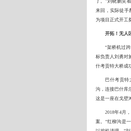
了。”刘晓鹏笑
来回，实际徒手爬
为项目正式开工
开拓！无人
“架桥机过跨
标负责人刘勇对
什考贡特大桥成
巴什考贡特
沟，连接巴什库
这是一座在戈壁
2018年
案。“红柳沟是
以挖机清理。”