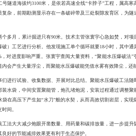
二号隧道海拔约3100米，是依若高速全线“卡脖子”工程，属高
质复杂，前期勘测显示存在一条破碎带及三处裂隙发育区，为隧
两个多月，累计掘进只有90米。技术主管张寰宇心急如焚，对项
爆破）工艺进行分析。他发现施工单个循环就要18小时，其中通
0%，对进度影响严重。张寰宇查阅大量资料，“聚能水压爆破法”
道内会产生大量浮尘，而聚能水压爆破能凭借水雾有效降尘，还
事们进行试验、收集数据、开展对比总结。聚能水压爆破工法随
部装水袋，中间安置聚能管，炮孔堵炮泥，安装过程通过调整聚
水袋在高压下产生如“水刀”般的水契，从而高效切割岩层，实现
支时间。
该工法大大减少炮眼开凿数量、用药量和碳排放量，进一步提升
其良好的节能减排效果更有利于生态保护。