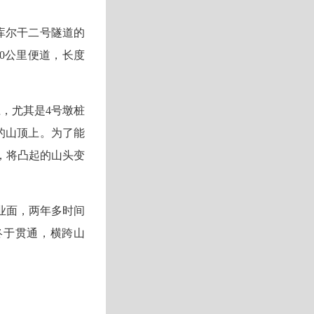
库尔干二号隧道的
0公里便道，长度
，尤其是4号墩桩
的山顶上。为了能
，将凸起的山头变
业面，两年多时间
桥终于贯通，横跨山