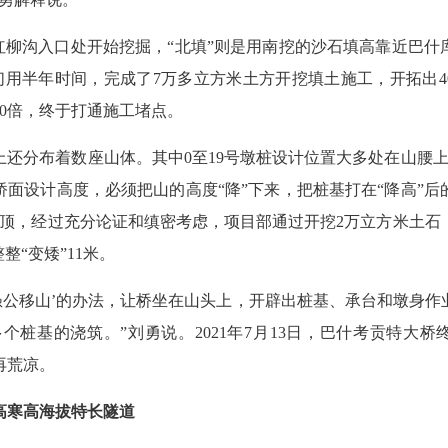
从红柳沟入口处开始挖掘，“北填”则是用南挖的沙石填高靠近巴什
们用半年时间，完成了7万多立方米土方开挖填土施工，开拓出4
30倍，终于打通施工堵点。
上还分布着数座山体。其中0至19号墩桩设计位置大多处在山腰上
桥面设计高度，必须把山的高度“降”下来，把桩基打在“降高”后
山顶，经过充分论证和缜密考虑，项目部通过开挖2万立方米土石
整“变矮”11米。
‘愚公移山’的办法，让桥坐在山头上，开辟出桩基、承台和墩身作
多个桩基的浇筑。”刘勇说。2021年7月13日，巴什考贡特大
再荒凉。
高寒高海拔特长隧道