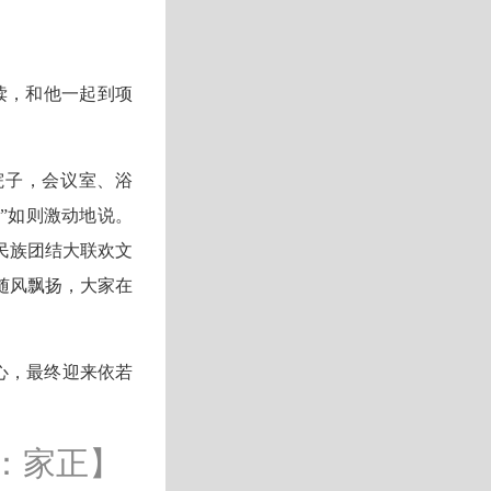
读，和他一起到项
院子，会议室、浴
”如则激动地说。
民族团结大联欢文
随风飘扬，大家在
心，最终迎来依若
：家正】