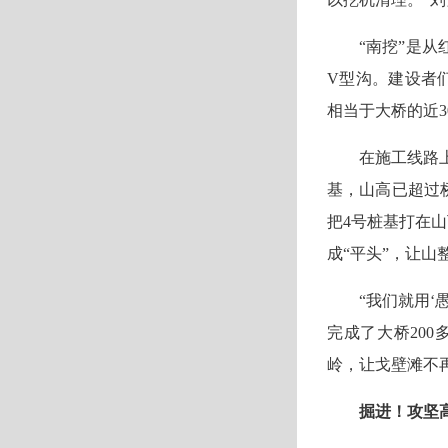
“南挖”是
V型沟。建设者
相当于大桥的近
在施工线路
基，山高已超过
把4号桩基打在
成“平头”，让山整
“我们就用
完成了大桥200
岭，让戈壁滩不
掘进！攻坚