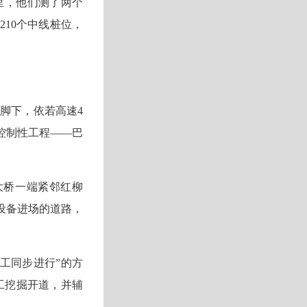
里，他们测了两个
210个中线桩位，
山脚下，依若高速4
控制性工程——巴
。大桥一端紧邻红柳
设备进场的道路，
施工同步进行”的方
工挖掘开道，并辅