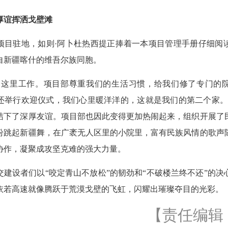
厚谊挥洒戈壁滩
项目驻地，如则·阿卜杜热西提正捧着一本项目管理手册仔细阅
来自新疆喀什的维吾尔族同胞。
到这里工作。项目部尊重我们的生活习惯，给我们修了专门的
还举行欢迎仪式，我们心里暖洋洋的，这就是我们的第二个家。
结下了深厚友谊。项目部也因此变得更加热闹起来，组织开展了
纷跳起新疆舞，在广袤无人区里的小院里，富有民族风情的歌声
协作，凝聚成攻坚克难的强大力量。
交建设者们以“咬定青山不放松”的韧劲和“不破楼兰终不还”的决
依若高速就像腾跃于荒漠戈壁的飞虹，闪耀出璀璨夺目的光彩。
【责任编辑