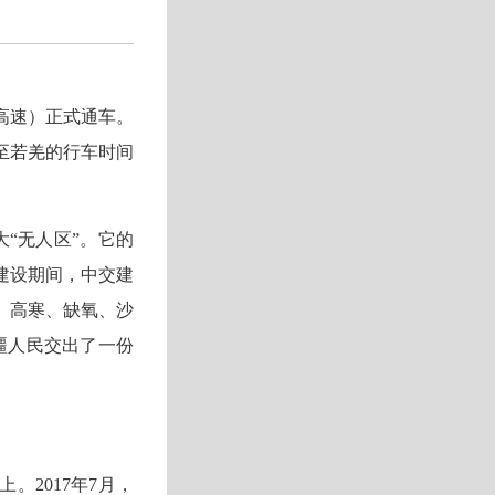
高速）正式通车。
至若羌的行车时间
大“无人区”。它的
建设期间，中交建
、高寒、缺氧、沙
疆人民交出了一份
2017年7月，