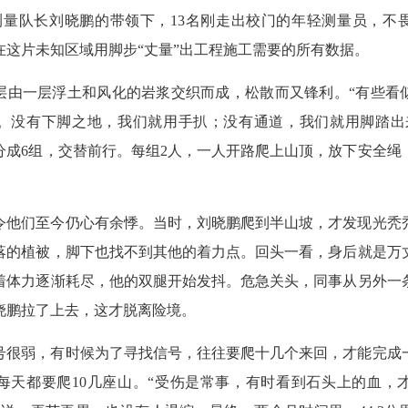
测量队长刘晓鹏的带领下，13名刚走出校门的年轻测量员，不
在这片未知区域用脚步“丈量”出工程施工需要的所有数据。
层由一层浮土和风化的岩浆交织而成，松散而又锋利。“有些看
。没有下脚之地，我们就用手扒；没有通道，我们就用脚踏出
分成6组，交替前行。每组2人，一人开路爬上山顶，放下安全绳
令他们至今仍心有余悸。当时，刘晓鹏爬到半山坡，才发现光秃
落的植被，脚下也找不到其他的着力点。回头一看，身后就是万
着体力逐渐耗尽，他的双腿开始发抖。危急关头，同事从另外一
晓鹏拉了上去，这才脱离险境。
号很弱，有时候为了寻找信号，往往要爬十几个来回，才能完成
每天都要爬10几座山。“受伤是常事，有时看到石头上的血，