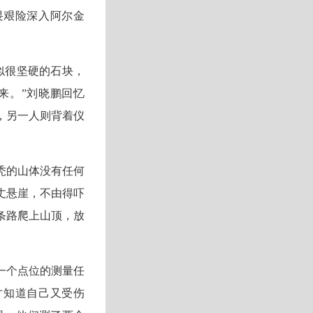
畏艰险深入阿尔金
似很坚硬的石块，
来。”刘晓鹏回忆
，另一人则背着仪
秃的山体没有任何
丈悬崖，不由得吓
条路爬上山顶，放
一个点位的测量任
才知道自己又受伤