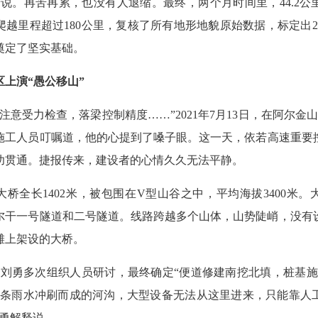
着说。再苦再累，也没有人退缩。最终，两个月时间里，44.2公
越里程超过180公里，复核了所有地形地貌原始数据，标定出2
奠定了坚实基础。
区上演“愚公移山”
注意受力检查，落梁控制精度……”2021年7月13日，在阿尔金
施工人员叮嘱道，他的心提到了嗓子眼。这一天，依若高速重要
功贯通。捷报传来，建设者的心情久久无法平静。
大桥全长1402米，被包围在V型山谷之中，平均海拔3400米
尔干一号隧道和二号隧道。线路跨越多个山体，山势陡峭，没有
滩上架设的大桥。
4月，刘勇多次组织人员研讨，最终确定“便道修建南挖北填，桩基
一条雨水冲刷而成的河沟，大型设备无法从这里进来，只能靠人
刘勇解释说。