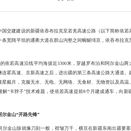
中国交建建设的新疆依吞布拉克至若羌高速公路（以下简称依若
一条宽阔平坦的通衢大道在群山沟壑之间蜿蜒绵亘，依吞布拉克
里的依若高速沿线平均海拔近3300米，穿越罗布泊和阿尔金山两
继连霍高速、京新高速之后，进出疆的第三条高速公路大通道。
披星戴月，克服无水、无电、无网络、无食材、无物资以及高温
破解“卡脖子”技术难题，使依若高速提前8个月建成通车，向新
阿尔金山“开路先锋”
阿尔金山脉就像刀刻一般，褶皱万千，横亘在新疆东南出疆要塞上。