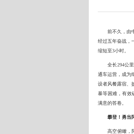
前不久，由
经过五年奋战，
缩短至3小时。
全长294公
通车运营，成为
设者风餐露宿、
暴等困难，有效
满意的答卷。
攀登！勇当
高空俯瞰，