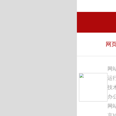
网
网
运
技
办
网站
京I