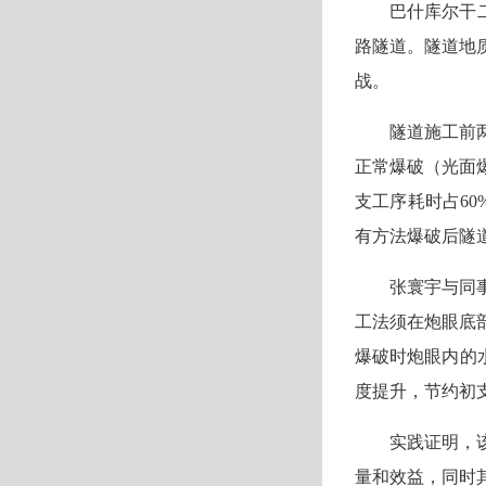
巴什库尔干
路隧道。隧道地
战。
隧道施工前
正常爆破（光面
支工序耗时占6
有方法爆破后隧
张寰宇与同
工法须在炮眼底
爆破时炮眼内的
度提升，节约初
实践证明，
量和效益，同时