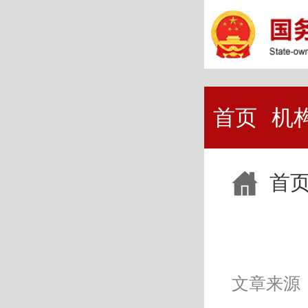
首页
机
首
文章来源：