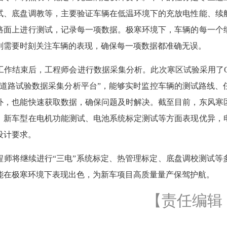
试、底盘调教等，主要验证车辆在低温环境下的充放电性能、续
路面上进行测试，记录每一项数据。极寒环境下，车辆的每一个
则需要时刻关注车辆的表现，确保每一项数据都准确无误。
工作结束后，工程师会进行数据采集分析。此次寒区试验采用了G
车道路试验数据采集分析平台”，能够实时监控车辆的测试路线、
外，也能快速获取数据，确保问题及时解决。截至目前，东风寒
。新车型在电机功能测试、电池系统标定测试等方面表现优异，
设计要求。
程师将继续进行“三电”系统标定、热管理标定、底盘调校测试等
能在极寒环境下表现出色，为新车项目高质量量产保驾护航。
【责任编辑