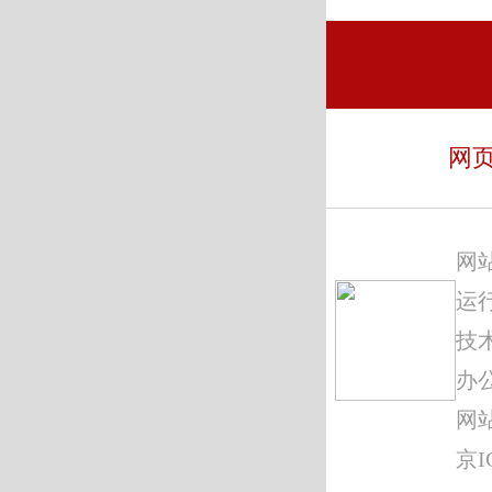
网
网
运
技
办
网站
京I