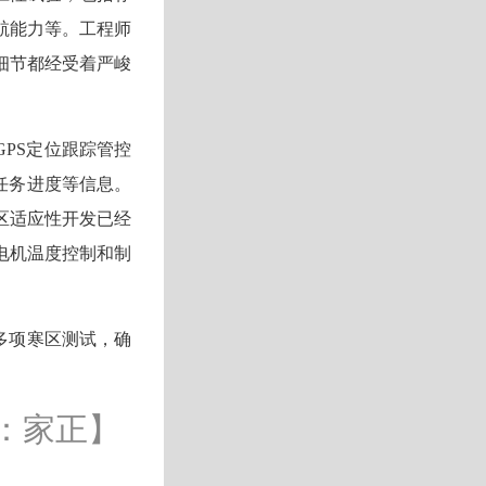
航能力等。工程师
细节都经受着严峻
PS定位跟踪管控
任务进度等信息。
区适应性开发已经
电机温度控制和制
多项寒区测试，确
：家正】