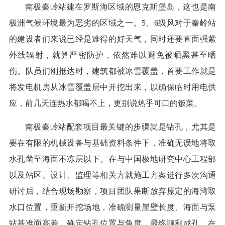
南极秦岭站建在罗斯海区域的恩克斯堡岛，这也是南
极洲气候环境最为恶劣的区域之一。5、6级风对于秦岭站
的建设者们来说已经是难得的好天气，同时还要直面强紫
外线辐射，就算严密防护，依然难以避免被晒黑甚至晒
伤。队员们刚抵达时，建筑都被冰雪覆盖，首要工作就是
将发电机房从冰雪覆盖层中开挖出来，以确保临时用电供
应，前几天连热水都喝不上，更别说热乎可口的饭菜。
南极秦岭站配套项目最关键的步骤就是钻孔，尤其是
要在有限的机械设备与基础资料条件下，准确无误地将取
水孔凿至海面不冻层以下。在与中国极地研究中心工程部
以及站区、设计、监理等相关方就施工方案进行多次沟通
研讨后，结合现场勘察，项目团队果断放弃原定的海湾取
水口位置，重新开挖场地，准确测量崖壁长度、海面与泵
站基准面高差，确定钻孔位置与角度，最终顺利成孔。在