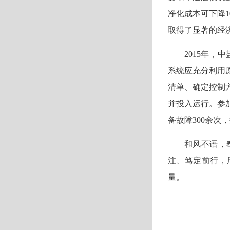
净化成本可下降1
取得了显著的经
2015年
系统应充分利用
清单、确定控制
并投入运行。参加
备故障300余次
和风不语，
注、笃定前行，
量。