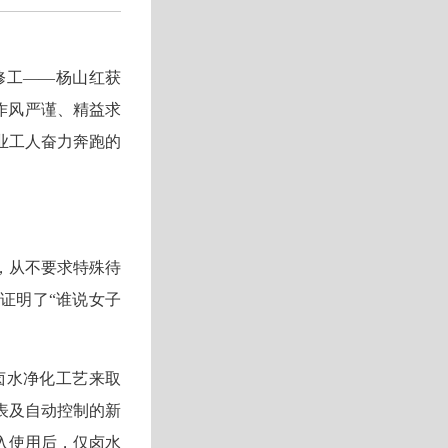
修工——杨山红获
作风严谨、精益求
业工人奋力奔跑的
，从不要求特殊待
证明了“谁说女子
”卤水净化工艺来取
表及自动控制的新
入使用后，仅卤水