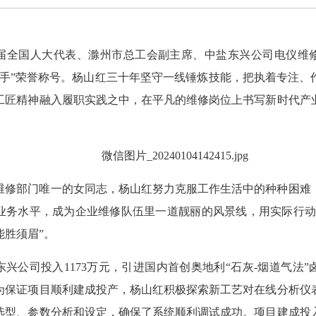
届全国人大代表、滁州市总工会副主席、中盐东兴公司电仪维
旗手”荣誉称号。杨山红三十年坚守一线锤炼技能，把执着专注、
工匠精神融入履职实践之中，在平凡的维修岗位上书写新时代产
维修部门唯一的女同志，杨山红努力克服工作生活中的种种困难
业务水平，成为企业维修队伍里一道靓丽的风景线，用实际行动
能胜须眉”。
盐东兴公司投入1173万元，引进国内首创奥地利“石灰-烟道气法
为保证项目顺利建成投产，杨山红积极探索新工艺对在线分析仪
选型、参数分析和设定，确保了系统顺利调试成功。项目建成投