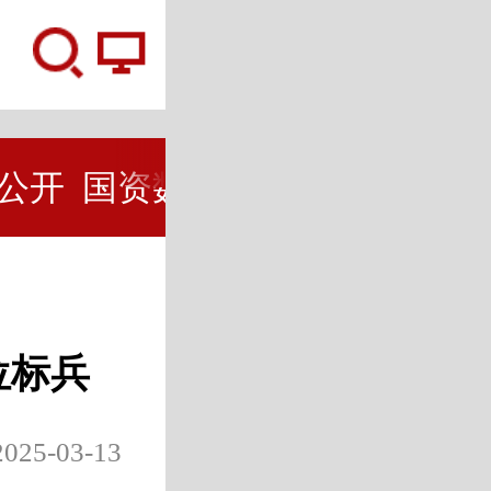
公开
国资数据
互动交流
在线
位标兵
-03-13