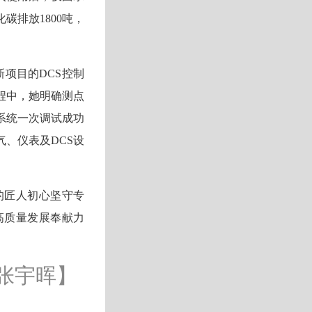
碳排放1800吨，
新项目的DCS控制
程中，她明确测点
系统一次调试成功
气、仪表及DCS设
的匠人初心坚守专
高质量发展奉献力
张宇晖】