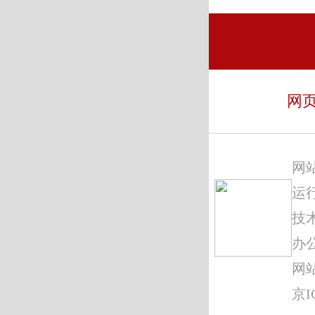
网
网
运
技
办
网站
京I