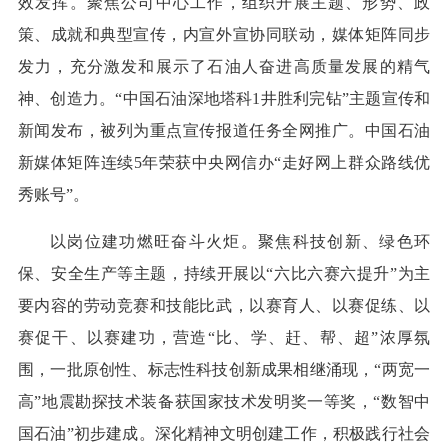
效发挥。聚焦公司中心工作，组织开展主题、形势、政
策、成就和典型宣传，内宣外宣协同联动，媒体矩阵同步
发力，充分激发和展示了石油人奋进高质量发展的精气
神、创造力。“中国石油深地塔科1井胜利完钻”主题宣传和
新闻发布，被列为重点宣传报道任务全网推广。中国石油
新媒体矩阵连续5年荣获中央网信办“走好网上群众路线优
秀账号”。
以岗位建功燃旺奋斗火炬。聚焦科技创新、绿色环
保、安全生产等主题，持续开展以“六比六赛六提升”为主
要内容的劳动竞赛和技能比武，以赛育人、以赛促练、以
赛促干、以赛建功，营造“比、学、赶、帮、超”浓厚氛
围，一批原创性、标志性科技创新成果相继涌现，“两宽一
高”地震勘探技术装备获国家技术发明奖一等奖，“数智中
国石油”初步建成。深化精神文明创建工作，积极践行社会