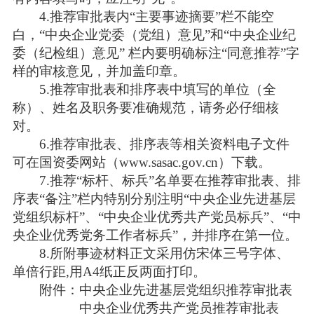
4.推荐审批表内“主要事迹摘要”栏不能空
白，“中央企业党委（党组）意见”和“中央企业纪
委（纪检组）意见” 栏内要明确标注“同意推荐”字
样的审核意见，并加盖印章。
5.推荐审批表和排序表中填写的单位（全
称）、姓名及职务要准确规范，请务必仔细核
对。
6.推荐审批表、排序表等相关资料电子文件
可在国资委网站（www.sasac.gov.cn）下载。
7.推荐“标杆、标兵”名单要在推荐审批表、排
序表“备注”栏内特别分别注明“中央企业先进基层
党组织标杆”、“中央企业优秀共产党员标兵”、“中
央企业优秀党务工作者标兵”，并排序在第一位。
8.所附事迹材料正文采用仿宋体三号字体、
单倍行距,用A4纸正反两面打印。
附件：
中央企业先进基层党组织推荐审批表
中央企业优秀共产党员推荐审批表