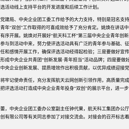
评选活动线上支持平台的开发进度和后续工作计划。
委党建局、中央企业团工委工作给予的大力支持，特别是冠名支
青年“双创”工作取得的可喜成效给予了充分肯定。姚焕在讲话
有序开展。姚焕对开展好“航天科工杯”第三届中央企业青年创
年参与到活动中来，努力使评选活动具有广泛的青年参与基础、
责任和感情开展工作，确保评选活动经得起检验；三是要做好宣
形成中央企业共青团“创新发展·青年担当”活动品牌；四是要做
进中央企业创新发展、提质增效作出积极贡献，以优异成绩迎接
将牢记使命责任，充分发挥航天云网创新引领作用，高质量完成
把评选活动打造成中央企业青年投身“双创”的展示平台，进一
蕾蕾，中央企业团工委办公室副主任钟代果，航天科工集团办公
创有限公司等有关同志参加了对接交流会。对接会的召开标志着