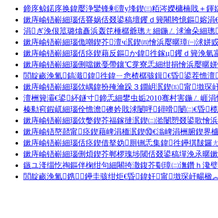
鍗庝鲸鍩庝换鍏嬮浄鑾锋剰澶у埄鍥㈢粨涔嬫槦楠戝＋鍕
鏉庤崳铻嶄細瑙佸疂娲佸叕鍙稿壇钁ｄ簨闀胯憶鏂嫆涓
涓ぎ浼佷笟璐熻矗浜轰笓棰樼爺璁ㄤ細鍦ㄥ浗瀹朵細璁
鏉庤崳铻嶄細瑙佹嘲鍥芥澶ч泦鍥㈣懀浜嬮暱璋㈠浗姘
鏉庤崳铻嶄細瑙佸痉鍥藉反鏂か鍏徃鎵ц钁ｄ簨浼氫
鏉庤崳铻嶄細瑙侀噹鏉戞帶鑲℃牚寮忎細绀捐懀浜嬮暱姘忓
閭靛畞浼氳鎬濈鍏徃鍏ㄧ悆楂樼骇鍓€昏鍙茬憺澶
鏉庤崳铻嶄細瑙佽嵎鍏扮殗瀹跺３鐗岄泦鍥㈤甯墽琛
澶栦簨灞€鍙紑鐩寸鍗忎細鐢虫姤2010骞村害鍦ㄥ崕
榛勬窇鍜屼細瑙佺憺澹礇妗戝浗闄呯鐞嗗闄㈡€昏榄
鏉庤崳铻嶄細瑙佽嫳鍥芥福鎵撻泦鍥㈡湁闄愬叕鍙歌懀浜
鏉庤崳铻嶅嚭甯痉鍥藉崥涓栭泦鍥⑩€滃崥涓栦腑鍥界
鏉庤崳铻嶄細瑙佸痉鍥借拏妫厠铏忎集鍏徃鑸掑皵鑼
鏉庤崳铻嶄細瑙侀煩鍥芥郸椤瑰埗閾佸叕鍙稿墠浼氶暱鏉
鏃ユ湰缁忔祹鏂伴椈绀句細闀挎潵鍑芥劅璋㈡潕鑽ｈ瀺璧存棩
閭靛畞浼氳鎸▉鑸圭骇绀炬€昏鍏奸甯墽琛屽畼楹