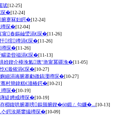
嬬珷
[12-25]
€琛�
[12-24]
腑蹇冧妇鍔�
[12-24]
戜竴琛�
[12-04]
富甯春鏂屾澃涓€琛�
[11-26]
绾竴涓€琛�
[11-26]
竴琛�
[11-26]
屽畼鍌呰禌涓€琛�
[11-13]
涓惧姙鍥介檯浼氳璁″垝甯冪疆浼�
[11-05]
忔€濈偗涓€琛�
[10-27]
嬩細涓诲腑搴勮礉鎬濅竴琛�
[10-27]
櫨骞村簡鍏糕€濇椿鍔�
[10-21]
ㄤ竴琛�
[10-19]
庨緹娉戒竴琛�
[10-19]
鍑哄腑搴嗙鏂颁腑鍥�60鍛ㄥ勾鐮�...
[10-13]
︽亽鍔涘厛鐢熶竴琛�
[10-09]