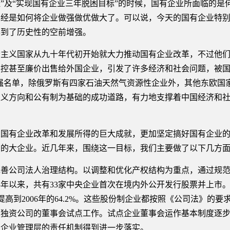
”及“实现国有企业三年脱困目标”的时候，国有企业所面临的是
已经是如何将企业做强做优做大了。可以说，今天的国有企业特
得到了历史性的空前增强。
义国家从九十年代初开始就大力推动国有企业改革，不过他们
控甚至廉价出售给外国企业，引发了许多经济和社会问题，被国
00强名单，除俄罗斯有四家石油天然气资源性企业外，其他东欧
义方向和公有制为基础的成功道路，有力地支撑着中国经济和社
有企业改革和发展所得的巨大成就，更加坚定搞好国有企业的
力的大企业。近几年来，围绕这一目标，我们主要做了以下几方
公司法人治理结构。以调整和优化产权结构为重点，通过规范
03年以来，共有33家中央企业首次在境内外公开发行股票并上市
4%提高到2006年的64.2%。这些股份制企业都按照《公司法》
有独资公司的董事会试点工作。试点企业董事会运作基本制度逐
，企业管理层的责任机制得到进一步落实。