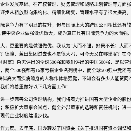
业发展基础。在产权管理、财务管理和战略规划管理等方面强
理逐步从粗放型向集约化、精细化转变，管理水平有了很大提高
竞争力有了明显的提升，但与国际上大的跨国公司相比还有较大
,使中央企业做强做优做大，成为真正具有国际竞争力的大而强
，更重要的是做强做优。我认为“大而不强，好景不长；大而不
？德隆、蓝田集团过去也不是很大吗，可今天又在哪里呢？在今天
《财富》杂志评出的全球500强和我们评出的中国500强，是以
两个500强都有16家亏损企业名列榜中，而全球500强中竟还
貌似高大而疾病缠身的人称作体格强健，不知会有多少人能赞同
，我们将着重做好以下几方面工作：
一步完善公司治理结构。我们将着力推进国有大型企业的股份
构；积极扩大董事会试点，健全外部董事的选聘和责任机制；进
业现代企业制度建设步伐。
力度。去年底，国办转发了国资委《关于推进国有资本调整和