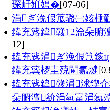
琛屽姙娉�
[07-06]
涓ぎ浼佷笟璐㈠姟棰
鍏充簬鍏竷12瀹朵腑
12]
鍏充簬涓ぎ浼佷笟鎵ц
鍏充簨椤圭殑閫氱煡
[0
鍏充簬鍏竷涓浗鍥介
朵腑澶紒涓氫富涓氱