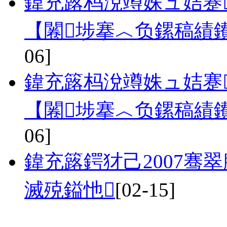
鍏充簬杩涗竴姝ュ姞蹇
【闂埗搴︿负鏍稿績鐨
06]
鍏充簬杩涗竴姝ュ姞蹇
【闂埗搴︿负鏍稿績鐨
06]
鍏充簬鍔犲己2007骞
滅殑鎰忚
[02-15]