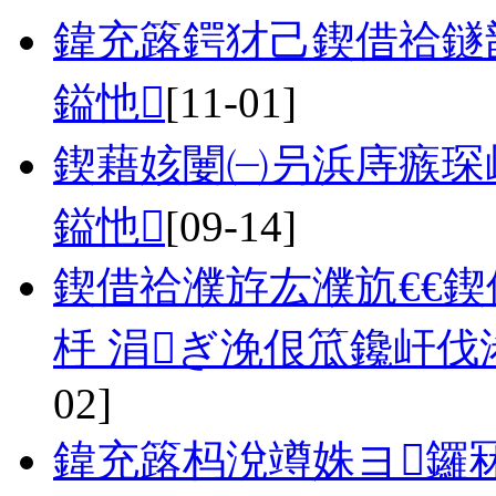
鍏充簬鍔犲己鍥借祫鐩
鎰忚
[11-01]
鍥藉姟闄㈠叧浜庤瘯琛
鎰忚
[09-14]
鍥借祫濮斿厷濮斻€€
杽 涓ぎ浼佷笟鑱屽伐浠
02]
鍏充簬杩涗竴姝ヨ鑼