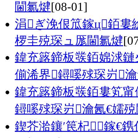
閫氱煡
[08-01]
涓ぎ浼佷笟鎵ц銆婁
椤圭殑琛ュ厖閫氱煡
[0
鍏充簬鍗板彂銆婂浗鏈
偂浠界鐞嗘殏琛岃瀹
鍏充簬鍗板彂銆婁笂甯
鐞嗘殏琛岃瀹氥€嬬
鍥芥湁鑲′笢杞鎵€