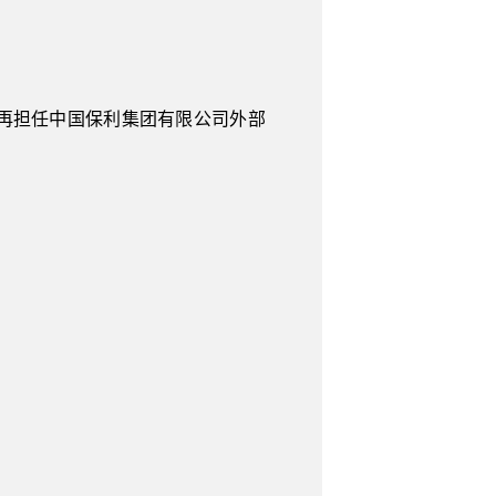
再担任中国保利集团有限公司外部