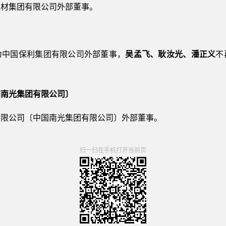
建材集团有限公司外部董事。
为中国保利集团有限公司外部董事，
吴孟飞、耿汝光、潘正义
不
国南光集团有限公司〕
有限公司〔中国南光集团有限公司〕外部董事。
扫一扫在手机打开当前页