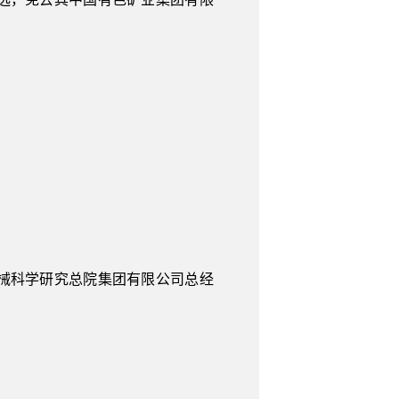
械科学研究总院集团有限公司总经