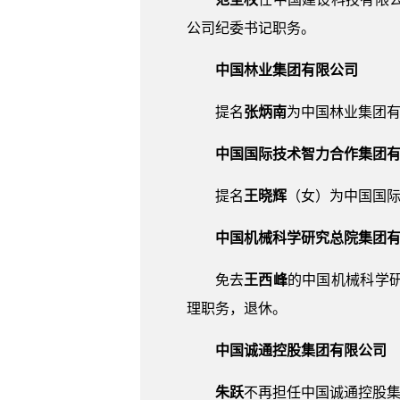
公司纪委书记职务。
中国林业集团有限公司
提名
张炳南
为中国林业集团
中国国际技术智力合作集团
提名
王晓辉
（女）为中国国
中国机械科学研究总院集团
免去
王西峰
的中国机械科学
理职务，退休。
中国诚通控股集团有限公司
朱跃
不再担任中国诚通控股