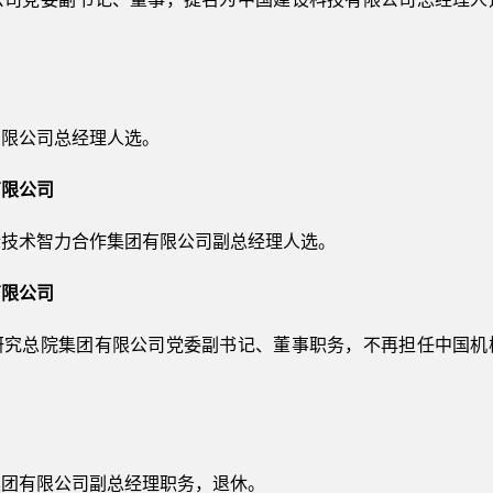
有限公司总经理人选。
有限公司
际技术智力合作集团有限公司副总经理人选。
有限公司
研究总院集团有限公司党委副书记、董事职务，不再担任中国机
集团有限公司副总经理职务，退休。