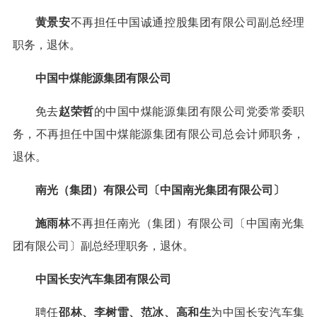
黄景安
不再担任中国诚通控股集团有限公司副总经理
职务，退休。
中国中煤能源集团有限公司
免去
赵荣哲
的中国中煤能源集团有限公司党委常委职
务，不再担任中国中煤能源集团有限公司总会计师职务，
退休。
南光（集团）有限公司〔中国南光集团有限公司〕
施雨林
不再担任南光（集团）有限公司〔中国南光集
团有限公司〕副总经理职务，退休。
中国长安汽车集团有限公司
聘任
邵林、李树雷、范冰、高和生
为中国长安汽车集