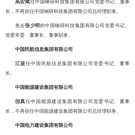
高宏斌
任中国钢研科技集团有限公司党委书记、董事
长，不再担任中国钢研科技集团有限公司总经理职务。
免去
张少明
的中国钢研科技集团有限公司党委书记、
党委常委、董事长、董事职务。
中国民航信息集团有限公司
江波
任中国民航信息集团有限公司党委书记、董事
长。
中国能源建设集团有限公司
倪真
任中国能源建设集团有限公司党委书记、董事
长，不再担任中国能源建设集团有限公司总经理职务。
中国电力建设集团有限公司