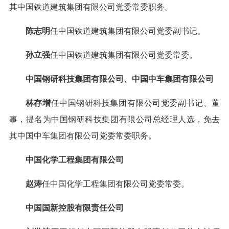
其中国铁道建筑集团有限公司党委常委职务。
陈志明
任中国铁道建筑集团有限公司党委副书记。
孙立强
任中国铁道建筑集团有限公司党委常委。
中国钢研科技集团有限公司、中国中车集团有限公司
林存增
任中国钢研科技集团有限公司党委副书记、董
事，提名为中国钢研科技集团有限公司总经理人选，免去
其中国中车集团有限公司党委常委职务。
中国化学工程集团有限公司
赵涛
任中国化学工程集团有限公司党委常委。
中国国新控股有限责任公司