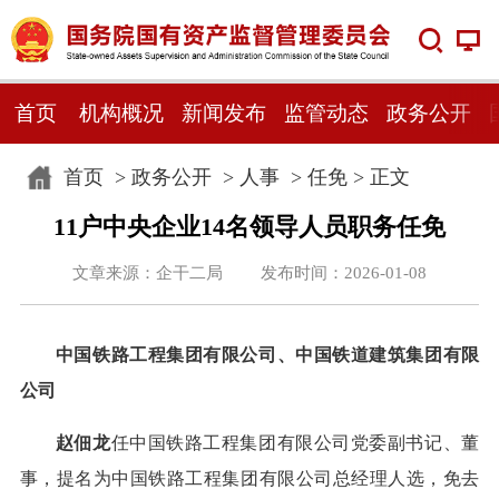
首页
机构概况
新闻发布
监管动态
政务公开
首页
>
政务公开
>
人事
>
任免
> 正文
11户中央企业14名领导人员职务任免
文章来源：企干二局 发布时间：2026-01-08
中国铁路工程集团有限公司、中国铁道建筑集团有限
公司
赵佃龙
任中国铁路工程集团有限公司党委副书记、董
事，提名为中国铁路工程集团有限公司总经理人选，免去