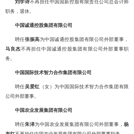
刘学诗
不再担任中国国新控股有限责任公司总会计师
职务，退休。
中国诚通控股集团有限公司
聘任
张振高
为中国诚通控股集团有限公司外部董事，
马良杰
不再担任中国诚通控股集团有限公司外部董事职
务。
中国国际技术智力合作集团有限公司
聘任
吴爱红
（女）为中国国际技术智力合作集团有限
公司外部董事。
中国农业发展集团有限公司
聘任
朱泽
为中国农业发展集团有限公司外部董事，
杨
有红
不再担任中国农业发展集团有限公司外部董事职务。