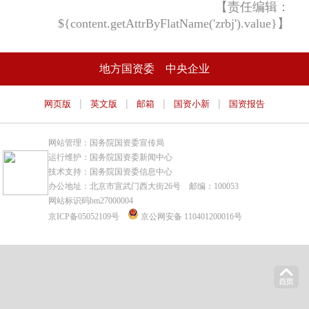
【责任编辑：
${content.getAttrByFlatName('zrbj').value}】
地方国资委
中央企业
|
|
|
|
网页版
英文版
邮箱
国资小新
国资报告
网站管理：国务院国资委宣传局
运行维护：国务院国资委新闻中心
技术支持：国务院国资委信息中心
办公地址：北京市宣武门西大街26号 邮编：100053
网站标识码bm27000004
京ICP备05052109号
京公网安备 110401200016号