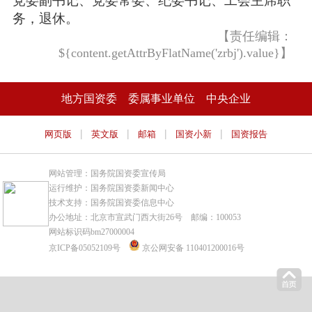
党委副书记、党委常委、纪委书记、工会主席职
务，退休。
【责任编辑：
${content.getAttrByFlatName('zrbj').value}】
地方国资委
委属事业单位
中央企业
|
|
|
|
网页版
英文版
邮箱
国资小新
国资报告
网站管理：国务院国资委宣传局
运行维护：国务院国资委新闻中心
技术支持：国务院国资委信息中心
办公地址：北京市宣武门西大街26号 邮编：100053
网站标识码bm27000004
京ICP备05052109号
京公网安备 110401200016号