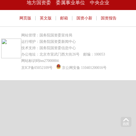
地方国资委
委属事业单位
中央企业
|
|
|
|
网页版
英文版
邮箱
国资小新
国资报告
网站管理：国务院国资委宣传局
运行维护：国务院国资委新闻中心
技术支持：国务院国资委信息中心
办公地址：北京市宣武门西大街26号 邮编：100053
网站标识码bm27000004
京ICP备05052109号
京公网安备 110401200016号