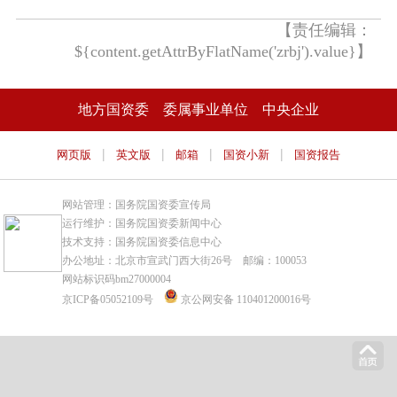
【责任编辑：
${content.getAttrByFlatName('zrbj').value}】
地方国资委
委属事业单位
中央企业
|
|
|
|
网页版
英文版
邮箱
国资小新
国资报告
网站管理：国务院国资委宣传局
运行维护：国务院国资委新闻中心
技术支持：国务院国资委信息中心
办公地址：北京市宣武门西大街26号 邮编：100053
网站标识码bm27000004
京ICP备05052109号
京公网安备 110401200016号