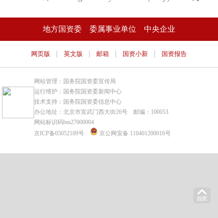
地方国资委
委属事业单位
中央企业
|
|
|
|
网页版
英文版
邮箱
国资小新
国资报告
网站管理：国务院国资委宣传局
运行维护：国务院国资委新闻中心
技术支持：国务院国资委信息中心
办公地址：北京市宣武门西大街26号 邮编：100053
网站标识码bm27000004
京ICP备05052109号
京公网安备 110401200016号