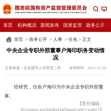
首页
机构概况
新闻发布
国资监管
政务公开
首页
>
政务公开
>
人事
>
任免
> 正文
中央企业专职外部董事户海印职务变动情
况
文章来源：企业领导人员管理二局 发布时间：2015-11-20
经研究，任命户海印为中央企业专职外部董
事。
【责任编辑：
${content.getAttrByFlatName('zrbj').value}】