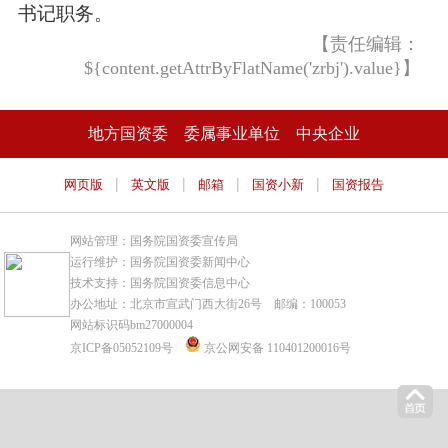
书记职务。
【责任编辑：
${content.getAttrByFlatName('zrbj').value}】
地方国资委
委属事业单位
中央企业
|
|
|
|
网页版
英文版
邮箱
国资小新
国资报告
网站管理：国务院国资委宣传局
运行维护：国务院国资委新闻中心
技术支持：国务院国资委信息中心
办公地址：北京市宣武门西大街26号 邮编：100053
网站标识码bm27000004
京ICP备05052109号
京公网安备 110401200016号