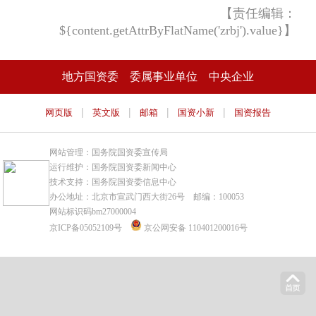
【责任编辑：
${content.getAttrByFlatName('zrbj').value}】
地方国资委
委属事业单位
中央企业
|
|
|
|
网页版
英文版
邮箱
国资小新
国资报告
网站管理：国务院国资委宣传局
运行维护：国务院国资委新闻中心
技术支持：国务院国资委信息中心
办公地址：北京市宣武门西大街26号 邮编：100053
网站标识码bm27000004
京ICP备05052109号
京公网安备 110401200016号