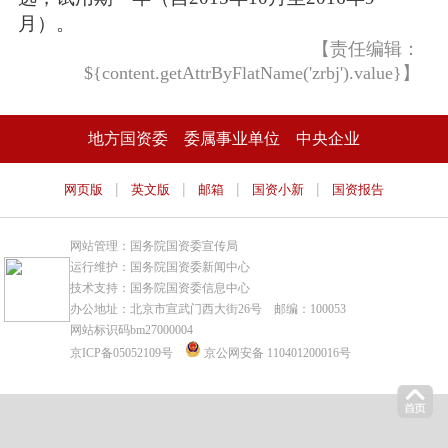
月）。
【责任编辑：
${content.getAttrByFlatName('zrbj').value}】
地方国资委
委属事业单位
中央企业
|
|
|
|
网页版
英文版
邮箱
国资小新
国资报告
网站管理：国务院国资委宣传局
运行维护：国务院国资委新闻中心
技术支持：国务院国资委信息中心
办公地址：北京市宣武门西大街26号 邮编：100053
网站标识码bm27000004
京ICP备05052109号
京公网安备 110401200016号