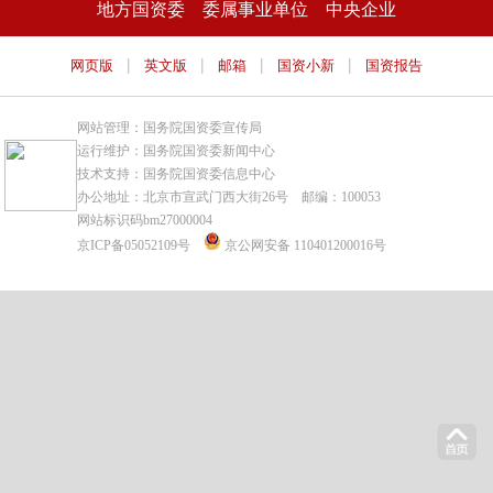
地方国资委
委属事业单位
中央企业
|
|
|
|
网页版
英文版
邮箱
国资小新
国资报告
网站管理：国务院国资委宣传局
运行维护：国务院国资委新闻中心
技术支持：国务院国资委信息中心
办公地址：北京市宣武门西大街26号 邮编：100053
网站标识码bm27000004
京ICP备05052109号
京公网安备 110401200016号