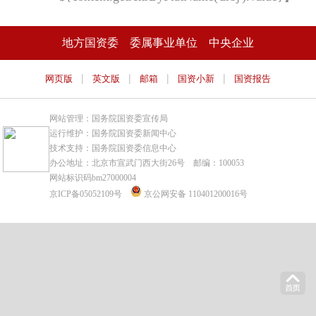
地方国资委
委属事业单位
中央企业
|
|
|
|
网页版
英文版
邮箱
国资小新
国资报告
网站管理：国务院国资委宣传局
运行维护：国务院国资委新闻中心
技术支持：国务院国资委信息中心
办公地址：北京市宣武门西大街26号 邮编：100053
网站标识码bm27000004
京ICP备05052109号
京公网安备 110401200016号