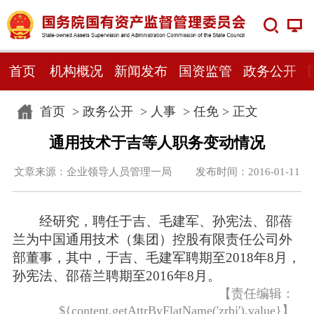
首页
机构概况
新闻发布
国资监管
政务公开
首页
>
政务公开
>
人事
>
任免
> 正文
通用技术于吉等人职务变动情况
文章来源：企业领导人员管理一局 发布时间：2016-01-11
经研究，聘任于吉、毛建军、孙宪法、邵蓓
兰为中国通用技术（集团）控股有限责任公司外
部董事，其中，于吉、毛建军聘期至2018年8月，
孙宪法、邵蓓兰聘期至2016年8月。
【责任编辑：
${content.getAttrByFlatName('zrbj').value}】