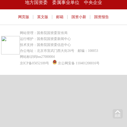
地方国资委
委属事业单位
中央企业
|
|
|
|
网页版
英文版
邮箱
国资小新
国资报告
网站管理：国务院国资委宣传局
运行维护：国务院国资委新闻中心
技术支持：国务院国资委信息中心
办公地址：北京市宣武门西大街26号 邮编：100053
网站标识码bm27000004
京ICP备05052109号
京公网安备 110401200016号