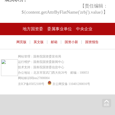
【责任编辑：
${content.getAttrByFlatName('zrbj').value}】
地方国资委
委属事业单位
中央企业
|
|
|
|
网页版
英文版
邮箱
国资小新
国资报告
网站管理：国务院国资委宣传局
运行维护：国务院国资委新闻中心
技术支持：国务院国资委信息中心
办公地址：北京市宣武门西大街26号 邮编：100053
网站标识码bm27000004
京ICP备05052109号
京公网安备 110401200016号