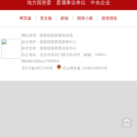
地方国资委
委属事业单位
中央企业
|
|
|
|
网页版
英文版
邮箱
国资小新
国资报告
网站管理：国务院国资委宣传局
运行维护：国务院国资委新闻中心
技术支持：国务院国资委信息中心
办公地址：北京市宣武门西大街26号 邮编：100053
网站标识码bm27000004
京ICP备05052109号
京公网安备 110401200016号