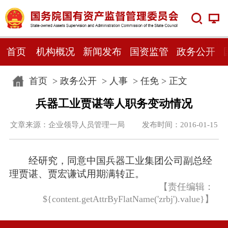
首页
机构概况
新闻发布
国资监管
政务公开
首页
>
政务公开
>
人事
>
任免
> 正文
兵器工业贾谌等人职务变动情况
文章来源：企业领导人员管理一局 发布时间：2016-01-15
经研究，同意中国兵器工业集团公司副总经
理贾谌、贾宏谦试用期满转正。
【责任编辑：
${content.getAttrByFlatName('zrbj').value}】