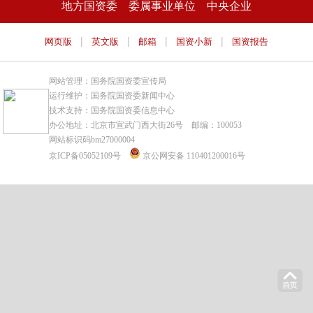
地方国资委
委属事业单位
中央企业
|
|
|
|
网页版
英文版
邮箱
国资小新
国资报告
网站管理：国务院国资委宣传局
运行维护：国务院国资委新闻中心
技术支持：国务院国资委信息中心
办公地址：北京市宣武门西大街26号 邮编：100053
网站标识码bm27000004
京ICP备05052109号
京公网安备 110401200016号