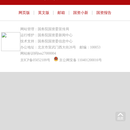
|
|
|
|
网页版
英文版
邮箱
国资小新
国资报告
网站管理：国务院国资委宣传局
运行维护：国务院国资委新闻中心
技术支持：国务院国资委信息中心
办公地址：北京市宣武门西大街26号 邮编：100053
网站标识码bm27000004
京ICP备05052109号
京公网安备 110401200016号