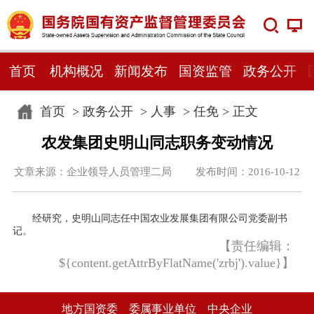
首页
机构概况
新闻发布
国资监管
政务公开
首页
>
政务公开
>
人事
>
任免
> 正文
农发集团史明山同志职务变动情况
文章来源：企业领导人员管理二局 发布时间：2016-10-12
经研究，史明山同志任中国农业发展集团有限公司党委副书
记。
【责任编辑：
${content.getAttrByFlatName('zrbj').value}】
地方国资委
委属事业单位
中央企业