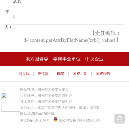
2019
年
5
月）。
【责任编辑：
${content.getAttrByFlatName('zrbj').value}】
地方国资委
委属事业单位
中央企业
|
|
|
|
网页版
英文版
邮箱
国资小新
国资报告
网站管理：国务院国资委宣传局
运行维护：国务院国资委新闻中心
技术支持：国务院国资委信息中心
办公地址：北京市宣武门西大街26号 邮编：100053
网站标识码bm27000004
京ICP备05052109号
京公网安备 110401200016号