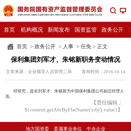
首页
机构概况
新闻发布
国资监管
政务公开
首页
>
政务公开
>
人事
>
任免
> 正文
保利集团刘军才、朱铭新职务变动情况
文章来源：企业领导人员管理二局 发布时间：2016-10-14
经研究，提名刘军才、朱铭新为中国保利集团公司副总经理人
选。
【责任编辑：
${content.getAttrByFlatName('zrbj').value}】
地方国资委
委属事业单位
中央企业