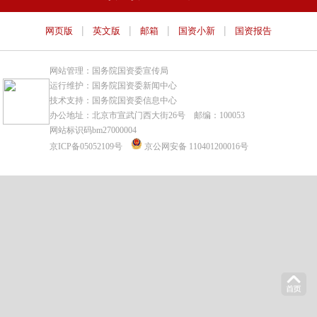
|
|
|
|
网页版
英文版
邮箱
国资小新
国资报告
网站管理：国务院国资委宣传局
运行维护：国务院国资委新闻中心
技术支持：国务院国资委信息中心
办公地址：北京市宣武门西大街26号 邮编：100053
网站标识码bm27000004
京ICP备05052109号
京公网安备 110401200016号