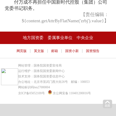
付万成不再担任中国新时代控股（集团）公司
党委书记职务。
【责任编辑：
${content.getAttrByFlatName('zrbj').value}】
地方国资委
委属事业单位
中央企业
|
|
|
|
网页版
英文版
邮箱
国资小新
国资报告
网站管理：国务院国资委宣传局
运行维护：国务院国资委新闻中心
技术支持：国务院国资委信息中心
办公地址：北京市宣武门西大街26号 邮编：100053
网站标识码bm27000004
京ICP备05052109号
京公网安备 110401200016号