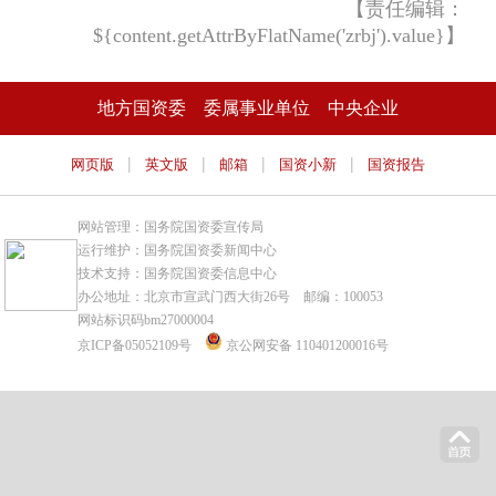
【责任编辑：
${content.getAttrByFlatName('zrbj').value}】
地方国资委
委属事业单位
中央企业
|
|
|
|
网页版
英文版
邮箱
国资小新
国资报告
网站管理：国务院国资委宣传局
运行维护：国务院国资委新闻中心
技术支持：国务院国资委信息中心
办公地址：北京市宣武门西大街26号 邮编：100053
网站标识码bm27000004
京ICP备05052109号
京公网安备 110401200016号