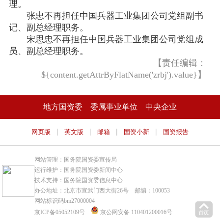
理。
张忠不再担任中国兵器工业集团公司党组副书
记、副总经理职务。
宋思忠不再担任中国兵器工业集团公司党组成
员、副总经理职务。
【责任编辑：
${content.getAttrByFlatName('zrbj').value}】
地方国资委
委属事业单位
中央企业
|
|
|
|
网页版
英文版
邮箱
国资小新
国资报告
网站管理：国务院国资委宣传局
运行维护：国务院国资委新闻中心
技术支持：国务院国资委信息中心
办公地址：北京市宣武门西大街26号 邮编：100053
网站标识码bm27000004
京ICP备05052109号
京公网安备 110401200016号