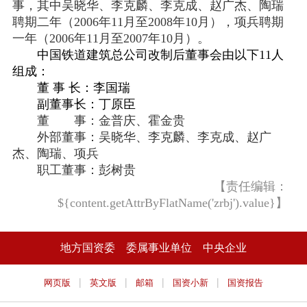
事，其中吴晓华、李克麟、李克成、赵广杰、陶瑞
聘期二年（2006年11月至2008年10月），项兵聘期
一年（2006年11月至2007年10月）。
中国铁道建筑总公司改制后董事会由以下11人
组成：
董 事 长：李国瑞
副董事长：丁原臣
董 事：金普庆、霍金贵
外部董事：吴晓华、李克麟、李克成、赵广
杰、陶瑞、项兵
职工董事：彭树贵
【责任编辑：
${content.getAttrByFlatName('zrbj').value}】
地方国资委
委属事业单位
中央企业
|
|
|
|
网页版
英文版
邮箱
国资小新
国资报告