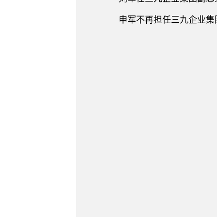
申军不再担任三九企业集团