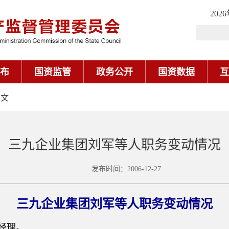
202
布
国资监管
政务公开
国资数据
互
正文
三九企业集团刘军等人职务变动情况
发布时间：2006-12-27
三九企业集团刘军等人职务变动情况
经理。