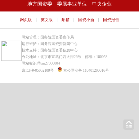
地方国资委
委属事业单位
中央企业
|
|
|
|
网页版
英文版
邮箱
国资小新
国资报告
网站管理：国务院国资委宣传局
运行维护：国务院国资委新闻中心
技术支持：国务院国资委信息中心
办公地址：北京市宣武门西大街26号 邮编：100053
网站标识码bm27000004
京ICP备05052109号
京公网安备 110401200016号