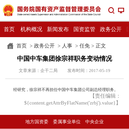
首页
机构概况
新闻发布
国资监管
政务公开
首页
>
政务公开
>
人事
>
任免
> 正文
中国中车集团徐宗祥职务变动情况
文章来源：企干二局 发布时间：2017-05-19
经研究，徐宗祥不再担任中国中车集团公司副总经理职务。
【责任编辑：
${content.getAttrByFlatName('zrbj').value}】
地方国资委
委属事业单位
中央企业