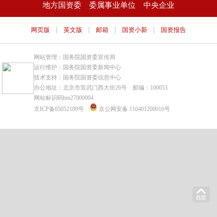
地方国资委
委属事业单位
中央企业
|
|
|
|
网页版
英文版
邮箱
国资小新
国资报告
网站管理：国务院国资委宣传局
运行维护：国务院国资委新闻中心
技术支持：国务院国资委信息中心
办公地址：北京市宣武门西大街26号 邮编：100053
网站标识码bm27000004
京ICP备05052109号
京公网安备 110401200016号