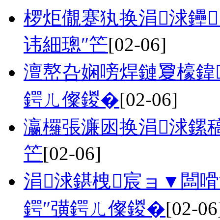
椤炬儬蹇犱换涓浗鑸
讳細璁″笀
[02-06]
澶嶅叴娴嗙焊鏈夐檺鍏
鍔ㄦ儏鍐�
[02-06]
瀛欏張濂囦换涓浗鏍
笀
[02-06]
涓浗鍖栧宸ョ▼闆
鍔″彉鍔ㄦ儏鍐�
[02-06