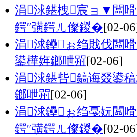
涓浗鍖栧宸ョ▼闆
鍔″彉鍔ㄦ儏鍐�
[02-06
涓浗鑸ぉ绉戝伐闆
鍙樺姩鎯呭喌
[02-06]
涓浗鍖呰鎬诲叕鍙
鎯呭喌
[02-06]
涓浗鑸ぉ绉戞妧闆
鍔″彉鍔ㄦ儏鍐�
[02-06