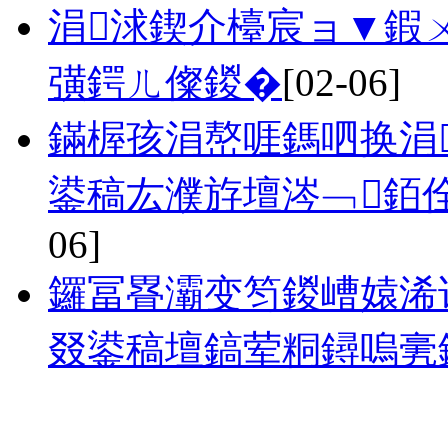
涓浗鍥介檯宸ョ▼鍜ㄨ
彉鍔ㄦ儏鍐�
[02-06]
鏋楃孩涓嶅啀鎷呬换涓
鍙稿厷濮斿壇涔﹁銆佺
06]
鑼冨疂灞变笉鍐嶆媴浠
叕鍙稿壇鎬荤粡鐞嗚亴