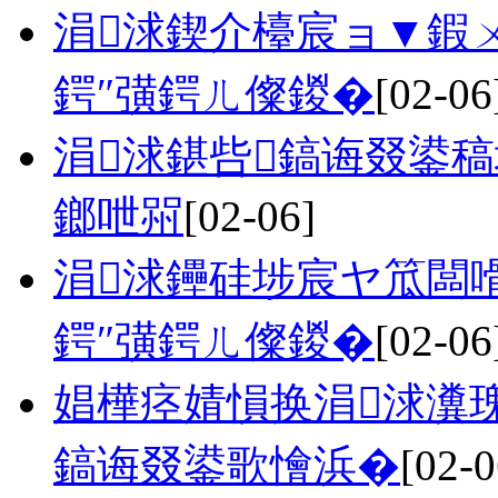
涓浗鍥介檯宸ョ▼鍜
鍔″彉鍔ㄦ儏鍐�
[02-06
涓浗鍖呰鎬诲叕鍙
鎯呭喌
[02-06]
涓浗鑸硅埗宸ヤ笟闆
鍔″彉鍔ㄦ儏鍐�
[02-06
娼樺痉婧愪换涓浗瀵
鎬诲叕鍙歌懀浜�
[02-0