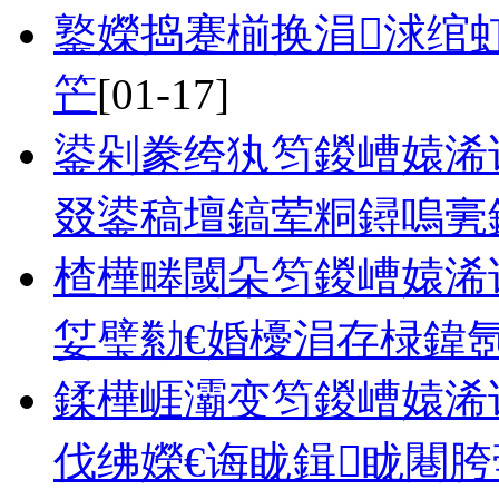
鐜嬫捣蹇椾换涓浗绾虹
笀
[01-17]
鍙剁豢绔犱笉鍐嶆媴浠
叕鍙稿壇鎬荤粡鐞嗚亴
楂樺畻閾朵笉鍐嶆媴浠
姇璧勬€婚櫌涓存椂鍏
鍒樺崕灞变笉鍐嶆媴浠
伐绋嬫€诲眬鍓眬闀