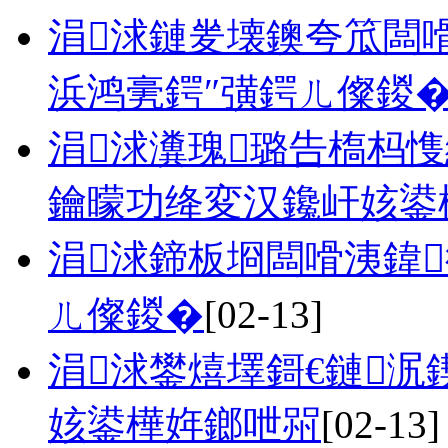
涓浗鏈夎壊鐭夸笟闆
浜鸿亴鍔″彉鍔ㄦ儏鍐
涓浗瀵瑰璐告槗杩
鑰曚功绛変汉鑱屽姟鍙
涓浗鍗板埛闆嗗洟鍏
ㄦ儏鍐�
[02-13]
涓浗鐢熺墿鎶€鏈
姟鍙樺姩鎯呭喌
[02-13]