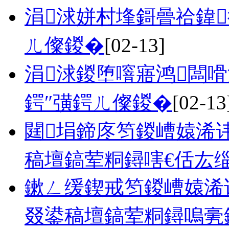
涓浗姘村埄鎶曡祫鍏
ㄦ儏鍐�
[02-13]
涓浗鍐堕噾寤鸿闆
鍔″彉鍔ㄦ儏鍐�
[02-13
閮埍鍗庝笉鍐嶆媴浠
稿壇鎬荤粡鐞嗐€佸厷
鏉ㄥ缓鍥戒笉鍐嶆媴浠
叕鍙稿壇鎬荤粡鐞嗚亴