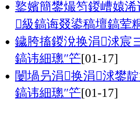
鐜嬪簡鐢熶笉鍐嶆媴浠
級鎬诲叕鍙稿壇鎬荤
鐬胯搐鍐涗换涓浗宸
鎬讳細璁″笀
[01-17]
闄堝叧涓换涓浗鐢
鎬讳細璁″笀
[01-17]