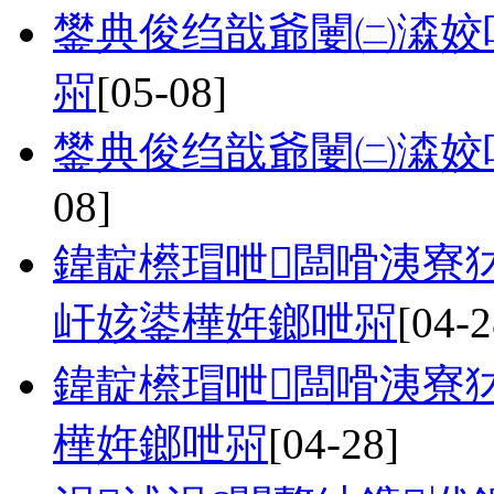
鐢典俊绉戠爺闄㈡潹姣
喌
[05-08]
鐢典俊绉戠爺闄㈡潹姣
08]
鍏靛櫒瑁呭闆嗗洟寮
屽姟鍙樺姩鎯呭喌
[04-2
鍏靛櫒瑁呭闆嗗洟寮
樺姩鎯呭喌
[04-28]