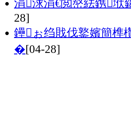
涓浗涓€閲嶅紶鎸
28]
鑸ぉ绉戝伐鐜嬪簡榫
�
[04-28]