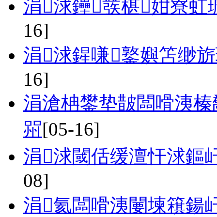
涓浗鑸彂椹姏寮虹
16]
涓浗鍟嗛鐜嬩笘缈
16]
涓滄柟鐢垫皵闆嗗洟榛
喌
[05-16]
涓浗閾佸缓澶忓浗鏂
08]
涓氦闆嗗洟闄堜簯鍚