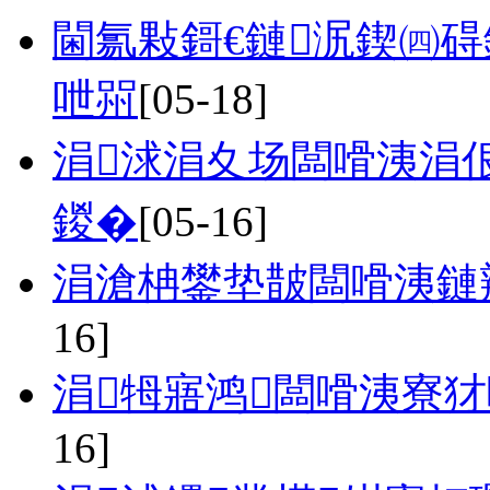
閫氱敤鎶€鏈泦鍥㈣
呭喌
[05-18]
涓浗涓夊场闆嗗洟涓
鍐�
[05-16]
涓滄柟鐢垫皵闆嗗洟鏈
16]
涓牳寤鸿闆嗗洟寮
16]