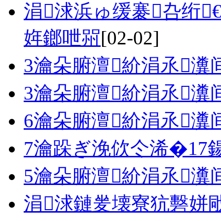
涓浗浜ゅ缓褰叴绗
姩鎯呭喌
[02-02]
3瀹朵腑澶紒涓氶瀵
3瀹朵腑澶紒涓氶瀵
6瀹朵腑澶紒涓氶瀵
7瀹跺ぎ浼佽仒浠�17
5瀹朵腑澶紒涓氶瀵
涓浗鏈夎壊寮犺礊姘