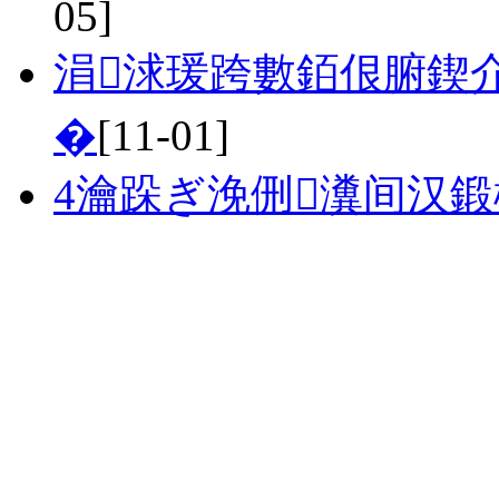
05]
涓浗瑗跨數銆佷腑鍥
�
[11-01]
4瀹跺ぎ浼侀瀵间汉鍛