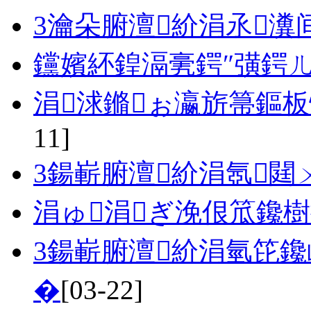
3瀹朵腑澶紒涓氶瀵
钂嬪紑鍠滆亴鍔″彉鍔
涓浗鏅ぉ瀛旂箒鏂
11]
3鍚嶄腑澶紒涓氬閮
涓ゅ涓ぎ浼佷笟鑱
3鍚嶄腑澶紒涓氫笓鑱
�
[03-22]