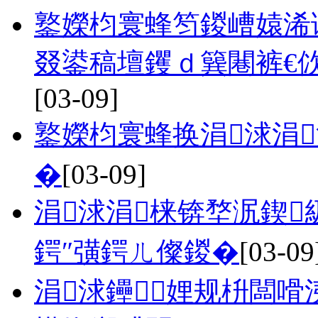
鐜嬫枃寰蜂笉鍐嶆媴浠
叕鍙稿壇钁ｄ簨闀裤€佽
[03-09]
鐜嬫枃寰蜂换涓浗涓
�
[03-09]
涓浗涓梾锛堥泦鍥
鍔″彉鍔ㄦ儏鍐�
[03-09
涓浗鑸┖娌规枡闆