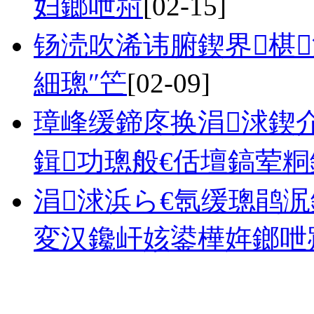
妇鎯呭喌
[02-15]
钖涜吹浠讳腑鍥界椹
細璁″笀
[02-09]
璋峰缓鍗庝换涓浗鍥
鍓功璁般€佸壇鎬荤粡
涓浗浜ら€氬缓璁鹃
変汉鑱屽姟鍙樺姩鎯呭