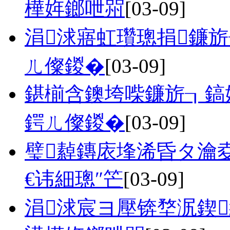
樺姩鎯呭喌
[03-09]
涓浗寤虹瓚璁捐鐮旂
ㄦ儏鍐�
[03-09]
鍖椾含鐭垮喍鐮旂┒鎬
鍔ㄦ儏鍐�
[03-09]
璧繛鏄庡埄浠昏タ瀹
€讳細璁″笀
[03-09]
涓浗宸ヨ壓锛堥泦鍥