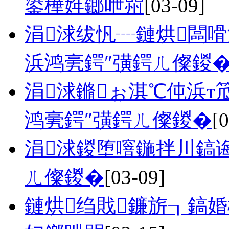
鍙樺姩鎯呭喌
[03-09]
涓浗绂忛┈鏈烘闆
浜鸿亴鍔″彉鍔ㄦ儏鍐
涓浗鏅ぉ淇℃伅浜т
鸿亴鍔″彉鍔ㄦ儏鍐�
[
涓浗鍐堕噾鍦拌川鎬诲
ㄦ儏鍐�
[03-09]
鏈烘绉戝鐮旂┒鎬婚